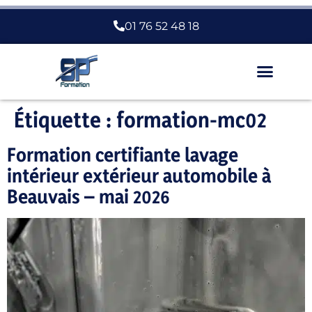
01 76 52 48 18
Nous Choisir
Étiquette :
formation-mc02
Formation certifiante lavage
intérieur extérieur automobile à
Beauvais – mai 2026