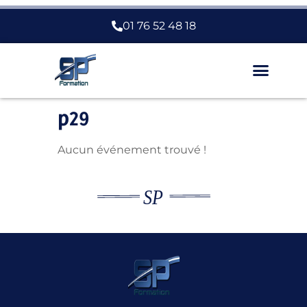
01 76 52 48 18
Fiches Métiers
p29
Aucun événement trouvé !