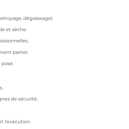
ettoyage, dégraissage).
de et sèche.
essionnelles.
ment partiel.
a pose.
s.
gnes de sécurité.
t l’exécution.