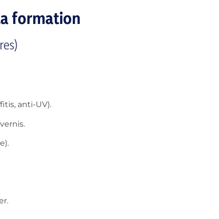
la formation
res)
itis, anti-UV).
vernis.
e).
er.