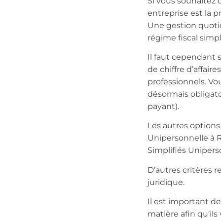
Si vous souhaitez 
entreprise est la p
Une gestion quotid
régime fiscal simpl
Il faut cependant 
de chiffre d’affair
professionnels. Vo
désormais obligat
payant).
Les autres options 
Unipersonnelle à R
Simplifiés Unipers
D’autres critères 
juridique.
Il est important d
matière afin qu’ils