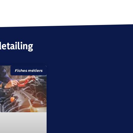
etailing
Fiches métiers