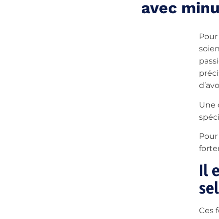
avec minu
Pour
soien
passi
préci
d’avo
Une c
spéci
Pour
fort
Il
se
Ces 