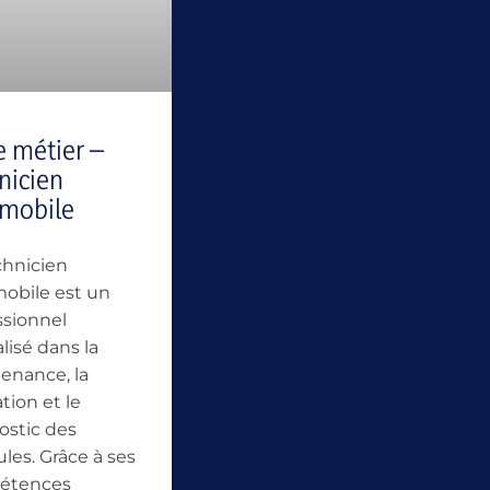
e métier –
nicien
mobile
chnicien
obile est un
ssionnel
lisé dans la
enance, la
tion et le
ostic des
les. Grâce à ses
étences