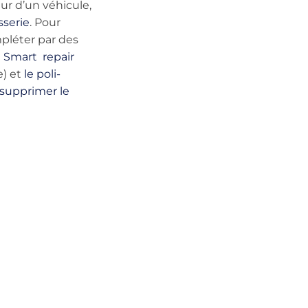
ur d’un véhicule,
sserie
. Pour
pléter par des
e
Smart repair
e) et
le poli-
e supprimer le