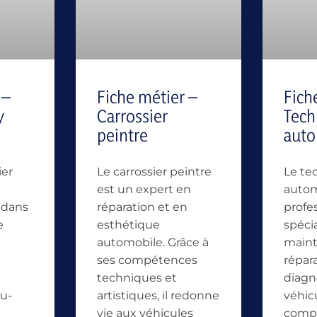
 –
Fiche métier –
Fich
y
Carrossier
Tech
peintre
auto
ier
Le carrossier peintre
Le te
est un expert en
autom
l dans
réparation et en
profe
e
esthétique
spécia
automobile. Grâce à
maint
ses compétences
répara
techniques et
diagn
u-
artistiques, il redonne
véhicu
vie aux véhicules
comp