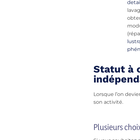
detai
lavag
obte
modu
(répa
lustr
phén
Statut à 
indépend
Lorsque l’on devien
son activité.
Plusieurs choix