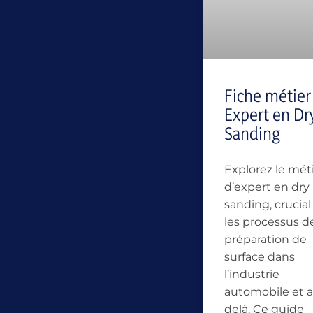
Fiche métier
Expert en Dr
Sanding
Explorez le mét
d’expert en dry
sanding, crucia
les processus d
préparation de
surface dans
l’industrie
automobile et a
delà. Ce guide